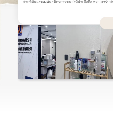
ข่ายที่มั่นคงของพันธมิตรการขนส่งที่น่าเชื่อถือ พวกเขารับป
และทันเวลาให้กับลูกค้าทั่วโลกไม่ว่าจะเป็นการส่งสินค้าใน
บริการด้าน logistics ของซีแมน มีความน่าเชื่อถือและไม่ยุ่งยาก ยิ่งไปกว่านั้น ซีแมนเข้าใ
ลูกค้าทุกคนมีความต้องการที่แตกต่างกันเอง นั่นคือเหตุผลที
เพื่อตอบสนองความต้องการของแต่ละคนซีแมนให้ตัวเลือกท
ลูกค้า. นอกจากนี้ ซีแมนยังมีทีมงานออกแบบที่มีพรสวรรค์ ที่นําความคิดสร้างสรรค์และ
นวัตกรรมมาสู่โต๊ะบริการการออกแบบของพวกเขามีผลิตคําตอ
ดึงดูดความสนใจและยกย่องแบรนด์ไปสู่ความสูงใหม่. ด้วยความมุ่งมั่นอย่างแข็งแกร่งต่อ
ความเป็นเลิศ Chengdu Ziman International Trading Co., Ltd.
เชื่อถือได้ ส่งสินค้าที่มีคุณภาพดีที่สุดโลจิสติกส์ที่มีประส
หวังของลูกค้าอย่างต่อเนื่อง ซีแมนยังคงเป็นผู้นําในอุตสาห
ใหม่ของความเป็นเลิศและความพึงพอใจของลูกค้า. ผลิตภัณฑ์หลักของเราคือกระป๋องเครื่อง
ดื่มอลูมิเนียม กระป๋องเบียร์อลูมิเนียม กระป๋องอาหารอลูมิ
กล่องกระดาษบรรจุอาหาร กระเป๋ากระดาษที่เป็นมิตรต่อสิ่งแ
เป็นต้น เราส่งออกผลิตภัณฑ์คุณภาพของเราไปยังอเมริกาเหนือ, ยุโรป, เอเชียตะวันออกเฉียง
ใต้ เป็นต้น โดยมีลูกค้าให้ความคิดเห็นที่ดีเรากําลังมองไปข