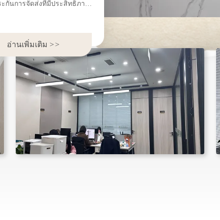
ระกันการจัดส่งที่มีประสิทธิภาพ
ท้องถิ่นหรือระหว่างประเทศ
จว่า
อ่านเพิ่มเติม
>
>
่เรานําเสนอคําตอบที่กําหนดเอง
ี่เหมาะสมกับความต้องการของ
บที่น่าสนใจและใช้งานได้ ที่
 ได้สร้างฐานะเป็นพันธมิตรที่
ิทธิภาพด้วยการเหนือกว่าความคาด
กรรมเครื่องดื่มกําหนดมาตรฐาน
เนียม กระเป๋ากระดาษบรรจุอาหาร
วดล้อม และขวดแก้วเครื่องดื่ม
้างหน้าที่จะทํางานกับคุณและเป็น