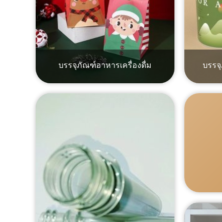
บรรจุภัณฑ์อาหารเครื่องดื่ม
บรรจุ
อ่านเพิ่มเติม